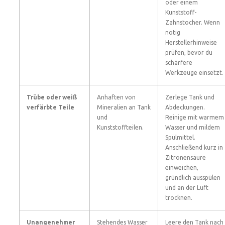
oder einem
Kunststoff-
Zahnstocher. Wenn
nötig
Herstellerhinweise
prüfen, bevor du
schärfere
Werkzeuge einsetzt.
Trübe oder weiß
Anhaften von
Zerlege Tank und
verfärbte Teile
Mineralien an Tank
Abdeckungen.
und
Reinige mit warmem
Kunststoffteilen.
Wasser und mildem
Spülmittel.
Anschließend kurz in
Zitronensäure
einweichen,
gründlich ausspülen
und an der Luft
trocknen.
Unangenehmer
Stehendes Wasser
Leere den Tank nach