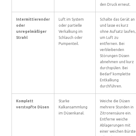
den Druck erneut.
Intermittierender
Luft im System
Schalte das Gerät an
oder
oder partielle
und lasse es kurz
unregelmäßiger
Verkalkung im
ohne Aufsatz laufen,
Strahl
Schlauch oder
um Luft zu
Pumpenteil.
entfernen. Bei
verbleibenden
Störungen Düsen
abnehmen und kurz
durchspülen. Bei
Bedarf komplette
Entkalkung
durchführen.
Komplett
Starke
Weiche die Düsen
verstopfte Düsen
Kalkansammlung
mehrere Stunden in
im Düsenkanal.
Zitronensäure ein.
Entferne weiche
Ablagerungen mit
einer weichen Bürste