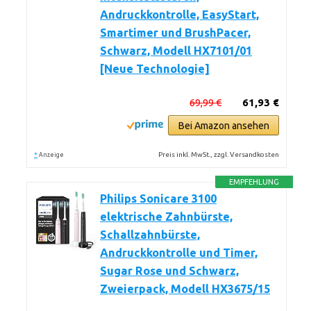
Andruckkontrolle, EasyStart,
Smartimer und BrushPacer,
Schwarz, Modell HX7101/01
[Neue Technologie]
69,99 €
61,93 €
Bei Amazon ansehen
*
Preis inkl. MwSt., zzgl. Versandkosten
Anzeige
EMPFEHLUNG
Philips Sonicare 3100
elektrische Zahnbürste,
Schallzahnbürste,
Andruckkontrolle und Timer,
Sugar Rose und Schwarz,
Zweierpack, Modell HX3675/15