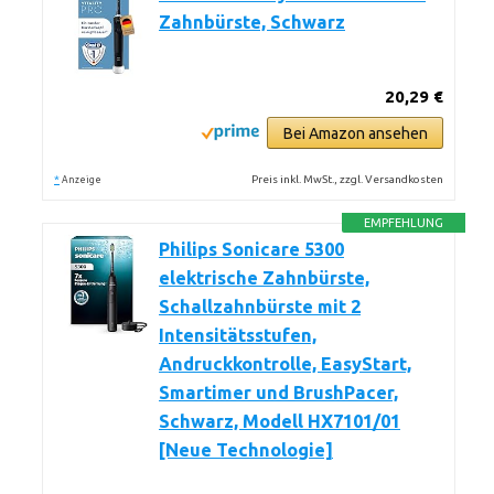
Zahnbürste, Schwarz
20,29 €
Bei Amazon ansehen
*
Preis inkl. MwSt., zzgl. Versandkosten
Anzeige
EMPFEHLUNG
Philips Sonicare 5300
elektrische Zahnbürste,
Schallzahnbürste mit 2
Intensitätsstufen,
Andruckkontrolle, EasyStart,
Smartimer und BrushPacer,
Schwarz, Modell HX7101/01
[Neue Technologie]