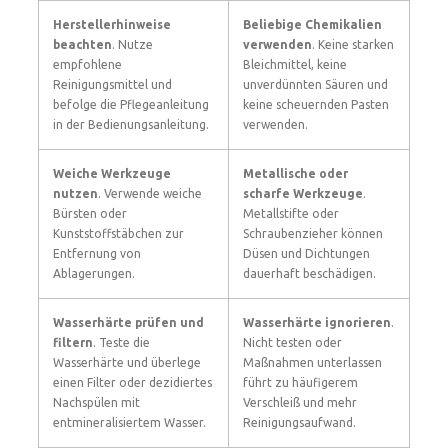
Herstellerhinweise
Beliebige Chemikalien
beachten
. Nutze
verwenden
. Keine starken
empfohlene
Bleichmittel, keine
Reinigungsmittel und
unverdünnten Säuren und
befolge die Pflegeanleitung
keine scheuernden Pasten
in der Bedienungsanleitung.
verwenden.
Weiche Werkzeuge
Metallische oder
nutzen
. Verwende weiche
scharfe Werkzeuge
.
Bürsten oder
Metallstifte oder
Kunststoffstäbchen zur
Schraubenzieher können
Entfernung von
Düsen und Dichtungen
Ablagerungen.
dauerhaft beschädigen.
Wasserhärte prüfen und
Wasserhärte ignorieren
.
filtern
. Teste die
Nicht testen oder
Wasserhärte und überlege
Maßnahmen unterlassen
einen Filter oder dezidiertes
führt zu häufigerem
Nachspülen mit
Verschleiß und mehr
entmineralisiertem Wasser.
Reinigungsaufwand.