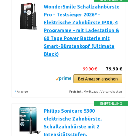
WonderSmile Schallzahnbürste
Pro - Testsieger 2026* -
Elektrische Zahnbürste IPX8, 4
Programme - mit Ladestation &
60 Tage Power Batterie mit
Smart-Bürstenkopf (Ultimate
Black)
99,90 €
79,90 €
Bei Amazon ansehen
*
Preis inkl. MwSt., zzgl. Versandkosten
Anzeige
EMPFEHLUNG
Philips Sonicare 5300
elektrische Zahnbürste,
Schallzahnbürste mit 2
Intensitätsstufen,