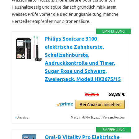
Wasserhärte. Nutze
Zitronensäure
oder verdünnten
Haushaltsessig und spüle danach gründlich mit klarem
Wasser. Prüfe vorher die Bedienungsanleitung, manche
Hersteller empfehlen nur Zitronensäure.
EMPFEHLUNG
Philips Sonicare 3100
elektrische Zahnbürste,
Schallzahnbürste,
Andruckkontrolle und Timer,
Sugar Rose und Schwarz,
Zweierpack, Modell HX3675/15
99,99 €
68,88 €
Bei Amazon ansehen
*
Preis inkl. MwSt., zzgl. Versandkosten
Anzeige
EMPFEHLUNG
Oral-B Vitality Pro Elektrische