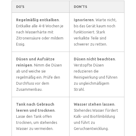
DO’S
DON’TS
Regelmäßig entkalken
.
Ignorieren
. Warte nicht,
Entkalke alle 4–8 Wochen je
bis das Gerät kaum noch
nach Wasserhärte mit
funktioniert. Stark
Zitronensäure oder mildem
verkalkte Teile sind
Essig.
schwerer zu retten.
Düsen und Aufsätze
Düsen nicht beachten
.
reinigen
. Nimm die Düsen
Verstopfte Düsen
ab und weiche sie
reduzieren die
regelmäßig ein. Prüfe den
Reinigwirkung und führen
Durchfluss vor dem
zu ungleichmäßigem
Zusammenbau.
Strahl.
Tank nach Gebrauch
Wasser stehen lassen
.
leeren und trocknen
.
Stehendes Wasser fördert
Lasse den Tank offen
Kalk- und Biofilmbildung
trocknen, um stehendes
und führt zu
Wasser zu vermeiden.
Geruchsentwicklung.