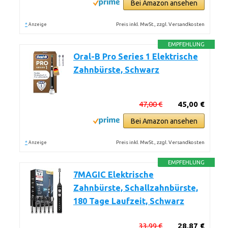
Bei Amazon ansehen
*
Preis inkl. MwSt., zzgl. Versandkosten
Anzeige
EMPFEHLUNG
Oral-B Pro Series 1 Elektrische
Zahnbürste, Schwarz
47,00 €
45,00 €
Bei Amazon ansehen
*
Preis inkl. MwSt., zzgl. Versandkosten
Anzeige
EMPFEHLUNG
7MAGIC Elektrische
Zahnbürste, Schallzahnbürste,
180 Tage Laufzeit, Schwarz
33,99 €
28,87 €