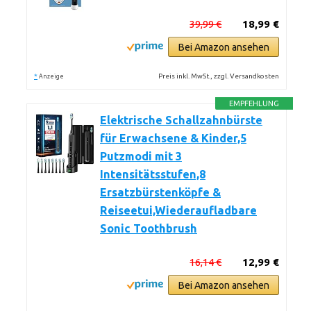
39,99 €
18,99 €
Bei Amazon ansehen
*
Preis inkl. MwSt., zzgl. Versandkosten
Anzeige
EMPFEHLUNG
Elektrische Schallzahnbürste
für Erwachsene & Kinder,5
Putzmodi mit 3
Intensitätsstufen,8
Ersatzbürstenköpfe &
Reiseetui,Wiederaufladbare
Sonic Toothbrush
16,14 €
12,99 €
Bei Amazon ansehen