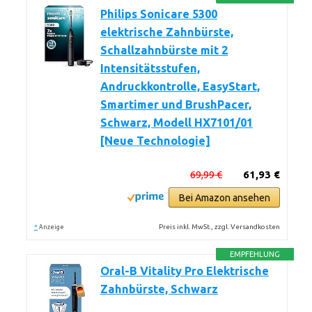
Philips Sonicare 5300
elektrische Zahnbürste,
Schallzahnbürste mit 2
Intensitätsstufen,
Andruckkontrolle, EasyStart,
Smartimer und BrushPacer,
Schwarz, Modell HX7101/01
[Neue Technologie]
69,99 €
61,93 €
Bei Amazon ansehen
*
Preis inkl. MwSt., zzgl. Versandkosten
Anzeige
EMPFEHLUNG
Oral-B Vitality Pro Elektrische
Zahnbürste, Schwarz