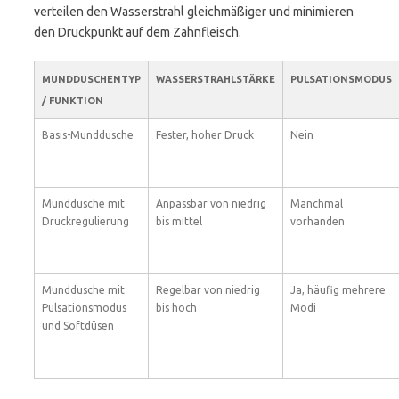
verteilen den Wasserstrahl gleichmäßiger und minimieren
den Druckpunkt auf dem Zahnfleisch.
MUNDDUSCHENTYP
WASSERSTRAHLSTÄRKE
PULSATIONSMODUS
/ FUNKTION
Basis-Munddusche
Fester, hoher Druck
Nein
Munddusche mit
Anpassbar von niedrig
Manchmal
Druckregulierung
bis mittel
vorhanden
Munddusche mit
Regelbar von niedrig
Ja, häufig mehrere
Pulsationsmodus
bis hoch
Modi
und Softdüsen