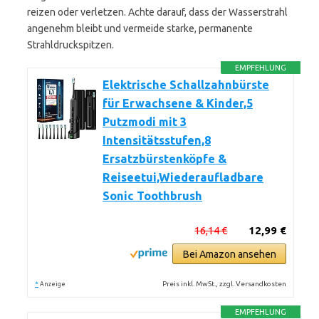
reizen oder verletzen. Achte darauf, dass der Wasserstrahl
angenehm bleibt und vermeide starke, permanente
Strahldruckspitzen.
EMPFEHLUNG
Elektrische Schallzahnbürste
für Erwachsene & Kinder,5
Putzmodi mit 3
Intensitätsstufen,8
Ersatzbürstenköpfe &
Reiseetui,Wiederaufladbare
Sonic Toothbrush
16,14 €
12,99 €
Bei Amazon ansehen
*
Preis inkl. MwSt., zzgl. Versandkosten
Anzeige
EMPFEHLUNG