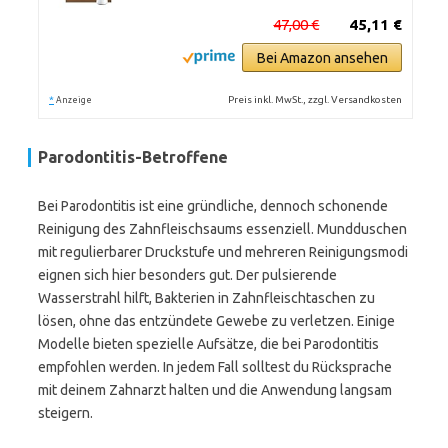
47,00 €
45,11 €
Bei Amazon ansehen
*
Preis inkl. MwSt., zzgl. Versandkosten
Anzeige
Parodontitis-Betroffene
Bei Parodontitis ist eine gründliche, dennoch schonende
Reinigung des Zahnfleischsaums essenziell. Mundduschen
mit regulierbarer Druckstufe und mehreren Reinigungsmodi
eignen sich hier besonders gut. Der pulsierende
Wasserstrahl hilft, Bakterien in Zahnfleischtaschen zu
lösen, ohne das entzündete Gewebe zu verletzen. Einige
Modelle bieten spezielle Aufsätze, die bei Parodontitis
empfohlen werden. In jedem Fall solltest du Rücksprache
mit deinem Zahnarzt halten und die Anwendung langsam
steigern.