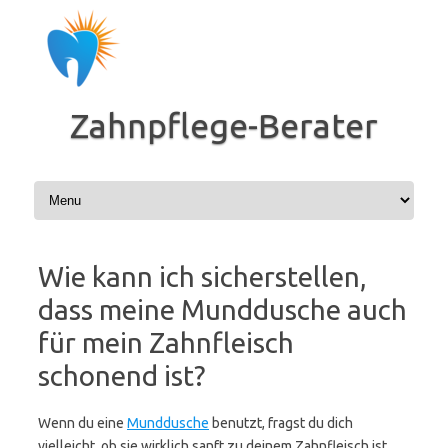
Zum
Inhalt
springen
Zahnpflege-Berater
Wie kann ich sicherstellen,
dass meine Munddusche auch
für mein Zahnfleisch
schonend ist?
Wenn du eine
Munddusche
benutzt, fragst du dich
vielleicht, ob sie wirklich sanft zu deinem Zahnfleisch ist.