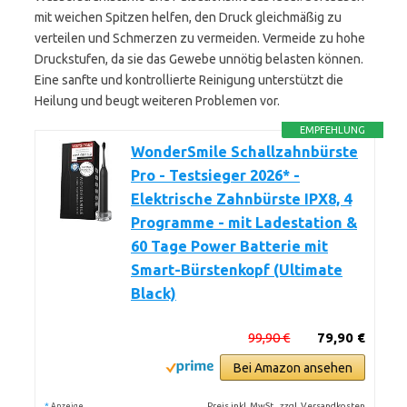
mit weichen Spitzen helfen, den Druck gleichmäßig zu
verteilen und Schmerzen zu vermeiden. Vermeide zu hohe
Druckstufen, da sie das Gewebe unnötig belasten können.
Eine sanfte und kontrollierte Reinigung unterstützt die
Heilung und beugt weiteren Problemen vor.
EMPFEHLUNG
WonderSmile Schallzahnbürste
Pro - Testsieger 2026* -
Elektrische Zahnbürste IPX8, 4
Programme - mit Ladestation &
60 Tage Power Batterie mit
Smart-Bürstenkopf (Ultimate
Black)
99,90 €
79,90 €
Bei Amazon ansehen
*
Preis inkl. MwSt., zzgl. Versandkosten
Anzeige