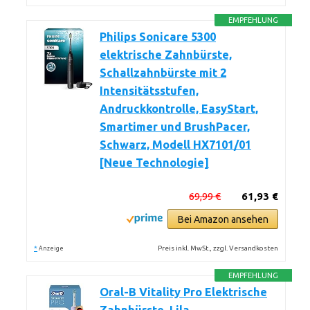
EMPFEHLUNG
Philips Sonicare 5300
elektrische Zahnbürste,
Schallzahnbürste mit 2
Intensitätsstufen,
Andruckkontrolle, EasyStart,
Smartimer und BrushPacer,
Schwarz, Modell HX7101/01
[Neue Technologie]
69,99 €
61,93 €
Bei Amazon ansehen
*
Preis inkl. MwSt., zzgl. Versandkosten
Anzeige
EMPFEHLUNG
Oral-B Vitality Pro Elektrische