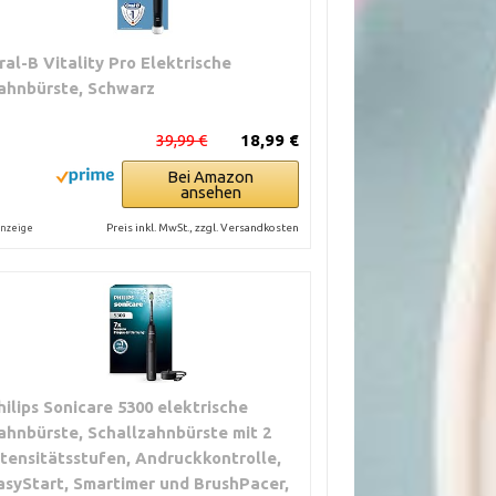
ral-B Vitality Pro Elektrische
ahnbürste, Schwarz
39,99 €
18,99 €
Bei Amazon
ansehen
Preis inkl. MwSt., zzgl. Versandkosten
nzeige
hilips Sonicare 5300 elektrische
ahnbürste, Schallzahnbürste mit 2
ntensitätsstufen, Andruckkontrolle,
asyStart, Smartimer und BrushPacer,