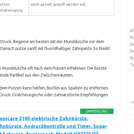
Putzen
wenn gezielt gespült werden soll.
ntalreinigung.
E
E
n Druck. Beginne am besten mit der Munddusche vor dem
I
anach putze sanft mit fluoridhaltiger Zahnpasta. So bleibt
E
R
T
ie Munddusche oft nach dem Putzen effektiver. Die Bürste
bende Partikel aus den Zwischenräumen.
em Putzen kann helfen, Biofilm aus Spalten zu entfernen.
ruck. Oralchirurgische oder zahnärztliche Empfehlungen
*
A
EMPFEHLUNG
Sonicare 3100 elektrische Zahnbürste,
hnbürste, Andruckkontrolle und Timer, Sugar