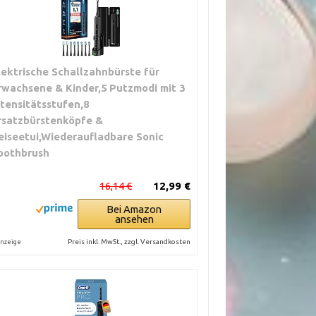
lektrische Schallzahnbürste für
rwachsene & Kinder,5 Putzmodi mit 3
ntensitätsstufen,8
rsatzbürstenköpfe &
eiseetui,Wiederaufladbare Sonic
oothbrush
16,14 €
12,99 €
Bei Amazon
ansehen
Preis inkl. MwSt., zzgl. Versandkosten
nzeige