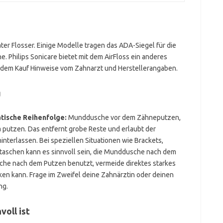
ater Flosser. Einige Modelle tragen das ADA-Siegel für die
Philips Sonicare bietet mit dem AirFloss ein anderes
r dem Kauf Hinweise vom Zahnarzt und Herstellerangaben.
g
atische Reihenfolge:
Munddusche vor dem Zähneputzen,
a putzen. Das entfernt grobe Reste und erlaubt der
interlassen. Bei speziellen Situationen wie Brackets,
taschen kann es sinnvoll sein, die Munddusche nach dem
he nach dem Putzen benutzt, vermeide direktes starkes
ken kann. Frage im Zweifel deine Zahnärztin oder deinen
ng.
oll ist