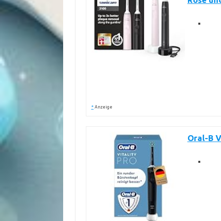
Rose un
*
Anzeige
Oral-B V