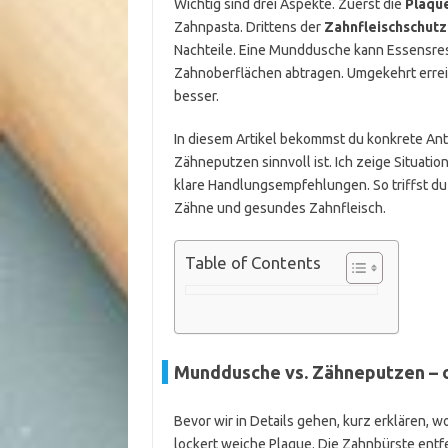
Wichtig sind drei Aspekte. Zuerst die
Plaqu
Zahnpasta. Drittens der
Zahnfleischschutz
Nachteile. Eine Munddusche kann Essensrest
Zahnoberflächen abtragen. Umgekehrt erreic
besser.
In diesem Artikel bekommst du konkrete An
Zähneputzen sinnvoll ist. Ich zeige Situatio
klare Handlungsempfehlungen. So triffst du 
Zähne und gesundes Zahnfleisch.
Table of Contents
Munddusche vs. Zähneputzen – 
Bevor wir in Details gehen, kurz erklären,
lockert weiche Plaque. Die Zahnbürste entfe