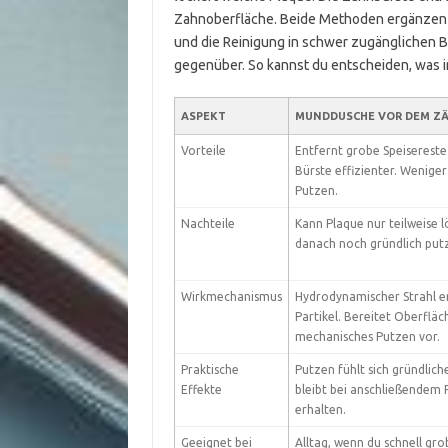
Zahnoberfläche. Beide Methoden ergänzen si
und die Reinigung in schwer zugänglichen Be
gegenüber. So kannst du entscheiden, was in
ASPEKT
MUNDDUSCHE VOR DEM Z
Vorteile
Entfernt grobe Speisereste
Bürste effizienter. Wenige
Putzen.
Nachteile
Kann Plaque nur teilweise 
danach noch gründlich put
Wirkmechanismus
Hydrodynamischer Strahl e
Partikel. Bereitet Oberfläc
mechanisches Putzen vor.
Praktische
Putzen fühlt sich gründliche
Effekte
bleibt bei anschließendem
erhalten.
Geeignet bei
Alltag, wenn du schnell gr