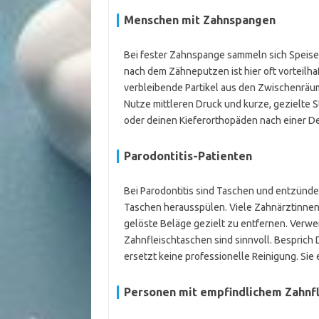
Menschen mit Zahnspangen
Bei fester Zahnspange sammeln sich Speise
nach dem Zähneputzen ist hier oft vorteilh
verbleibende Partikel aus den Zwischenräum
Nutze mittleren Druck und kurze, gezielte S
oder deinen Kieferorthopäden nach einer D
Parodontitis-Patienten
Bei Parodontitis sind Taschen und entzün
Taschen herausspülen. Viele Zahnärztinne
gelöste Beläge gezielt zu entfernen. Verwen
Zahnfleischtaschen sind sinnvoll. Bespric
ersetzt keine professionelle Reinigung. Sie 
Personen mit empfindlichem Zahnfl