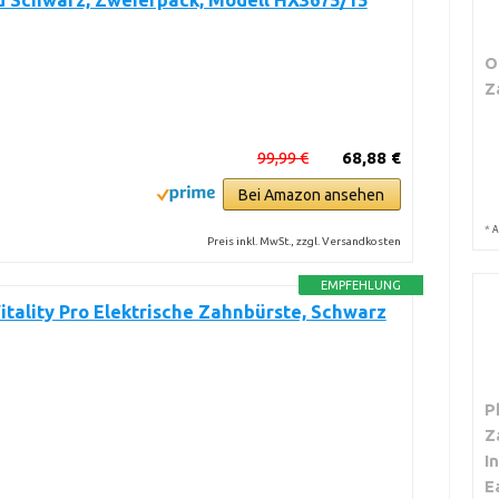
d Schwarz, Zweierpack, Modell HX3675/15
O
Z
99,99 €
68,88 €
Bei Amazon ansehen
*
A
Preis inkl. MwSt., zzgl. Versandkosten
EMPFEHLUNG
itality Pro Elektrische Zahnbürste, Schwarz
P
Z
I
E