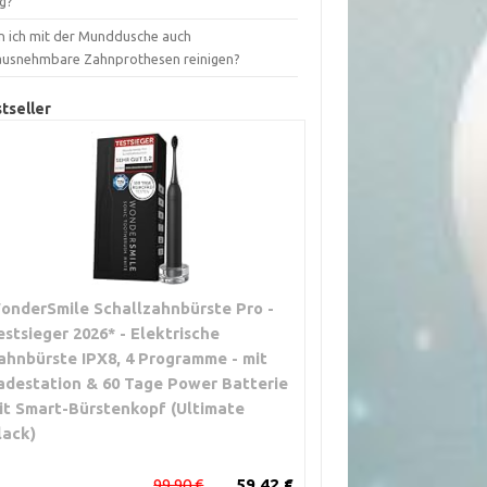
ig?
n ich mit der Munddusche auch
ausnehmbare Zahnprothesen reinigen?
tseller
onderSmile Schallzahnbürste Pro -
estsieger 2026* - Elektrische
ahnbürste IPX8, 4 Programme - mit
adestation & 60 Tage Power Batterie
it Smart-Bürstenkopf (Ultimate
lack)
99,90 €
59,42 €