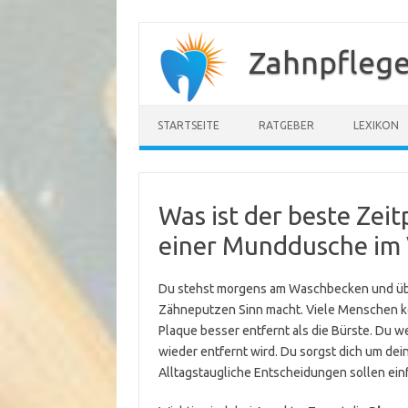
Zum
Inhalt
Zahnpflege
springen
STARTSEITE
RATGEBER
LEXIKON
Was ist der beste Zei
einer Munddusche im 
Du stehst morgens am Waschbecken und übe
Zähneputzen Sinn macht. Viele Menschen ke
Plaque besser entfernt als die Bürste. Du w
wieder entfernt wird. Du sorgst dich um dei
Alltagstaugliche Entscheidungen sollen einf