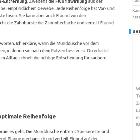
nöt
e-Entfernung
. Zweitens die
Fluoridwirkung
aus der
bei empfindlichem Gewebe. Jede Reihenfolge hat Vor- und
Kan
e lösen. Sie kann aber auch Fluorid von den
her
ht die Zahnbürste die Zahnoberfläche und verteilt Fluorid
Bes
tworten. Ich erkläre, wann die Munddusche vor dem
nen, in denen sie nach dem Putzen besser ist. Du erhältst
im Alltag schnell die richtige Entscheidung für saubere
W
T
Z
L
optimale Reihenfolge
m
B
 worum es geht. Die Munddusche entfernt Speisereste und
rnt Plaque mechanisch und verteilt Fluorid auf der