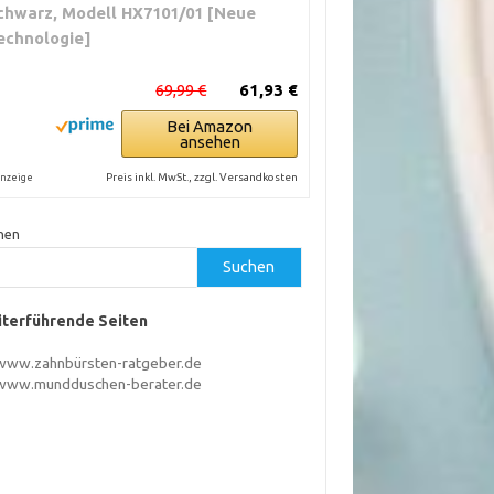
chwarz, Modell HX7101/01 [Neue
echnologie]
69,99 €
61,93 €
Bei Amazon
ansehen
Preis inkl. MwSt., zzgl. Versandkosten
nzeige
hen
Suchen
terführende Seiten
www.zahnbürsten-ratgeber.de
www.mundduschen-berater.de