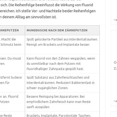
ch. Die Reihenfolge beeinflusst die Wirkung von Fluorid
reichen. Ich stelle Vor- und Nachteile beider Reihenfolgen
 deinem Alltag am sinnvollsten ist.
*
A
ÄHNEPUTZEN
MUNDDUSCHE NACH DEM ZÄHNEPUTZEN
. Macht die
Spült gelockerte Partikel aus Interdentalräumen.
r Schmutz beim
Reinigt um Brackets und Implantate besser.
lösen. Du musst
Kann Fluorid von den Zähnen wegspülen, wenn
O
zen.
du unmittelbar nach dem Putzen mit
Z
fluoridhaltiger Zahnpasta gespült hast.
ntfernt lockere
Spült Substanz aus Zahnfleischtaschen und
hen für
Interdentalräumen. Reduziert Bakterienlast in
schwer zugänglichen Zonen.
r an. Fluorid
Bessere Reinigung bei Apparaturen. Bei
*
 Putzen
empfindlichem Zahnfleisch kann man Reste
A
sanft ausspülen.
obe Reste
Brackets, Implantate, Parodontale Taschen,