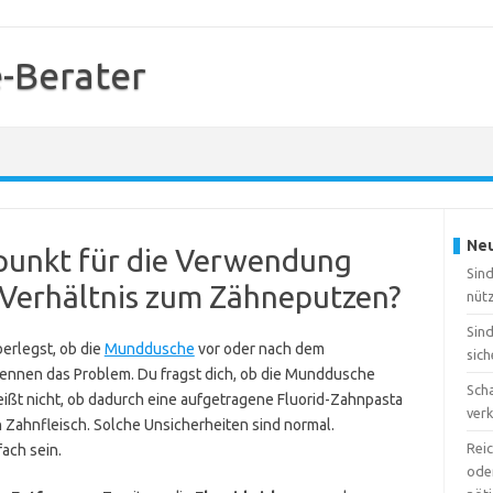
-Berater
Neu
tpunkt für die Verwendung
Sin
Verhältnis zum Zähneputzen?
nütz
Sin
rlegst, ob die
Munddusche
vor oder nach dem
sich
nnen das Problem. Du fragst dich, ob die Munddusche
Sch
eißt nicht, ob dadurch eine aufgetragene Fluorid-Zahnpasta
ver
n Zahnfleisch. Solche Unsicherheiten sind normal.
Reic
ach sein.
oder