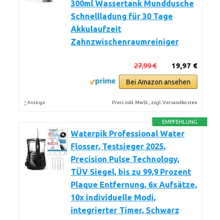
300ml Wassertank Munddusche
Schnellladung für 30 Tage
Akkulaufzeit
Zahnzwischenraumreiniger
27,99 €
19,97 €
Bei Amazon ansehen
*
Preis inkl. MwSt., zzgl. Versandkosten
Anzeige
EMPFEHLUNG
Waterpik Professional Water
Flosser, Testsieger 2025,
Precision Pulse Technology,
TÜV Siegel, bis zu 99,9 Prozent
Plaque Entfernung, 6x Aufsätze,
10x individuelle Modi,
integrierter Timer, Schwarz