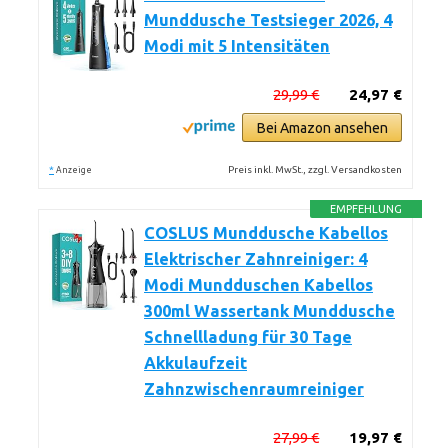
Munddusche Testsieger 2026, 4
Modi mit 5 Intensitäten
29,99 €
24,97 €
Bei Amazon ansehen
*
Preis inkl. MwSt., zzgl. Versandkosten
Anzeige
EMPFEHLUNG
COSLUS Munddusche Kabellos
Elektrischer Zahnreiniger: 4
Modi Mundduschen Kabellos
300ml Wassertank Munddusche
Schnellladung für 30 Tage
Akkulaufzeit
Zahnzwischenraumreiniger
27,99 €
19,97 €