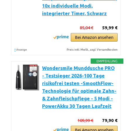
10x individuelle Modi,
integrierter Timer, Schwarz
85,04 €
59,99 €
Bei Amazon ansehen
*
Preis inkl. MwSt., zzgl. Versandkosten
Anzeige
EMPFEHLUNG
Wondersmile Munddusche PRO
- Testsieger 2026-100 Tage
risikofrei testen -SmoothFlow-
Technologie für optimale Zahn-
& Zahnfleischpflege - 5 Modi -
PowerAkku 30 Tagen Laufzeit
109,99 €
79,90 €
Bei Amazon ansehen