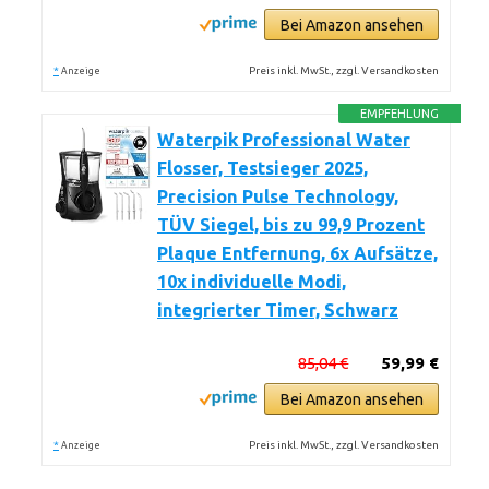
Bei Amazon ansehen
*
Preis inkl. MwSt., zzgl. Versandkosten
Anzeige
EMPFEHLUNG
Waterpik Professional Water
Flosser, Testsieger 2025,
Precision Pulse Technology,
TÜV Siegel, bis zu 99,9 Prozent
Plaque Entfernung, 6x Aufsätze,
10x individuelle Modi,
integrierter Timer, Schwarz
85,04 €
59,99 €
Bei Amazon ansehen
*
Preis inkl. MwSt., zzgl. Versandkosten
Anzeige