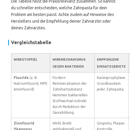
Die Tabelle fasst die Praxisrelevanz zusammen. So kannst
du schneller entscheiden, welche Zahnpasta für dein
Problem am besten passt. Achte zudem auf Hinweise des
Herstellers und die Empfehlung deiner Zahnärztin oder
deines Zahnarztes.
Vergleichstabelle
WIRKSTOFF(E)
WIRKMECHANISMUS
EMPFOHLENE
GEGEN BAKTERIEN
EINSATZGEBIETE
Fluoride
(z. B.
Fördern
Kariesprophylaxe.
Natriumfluorid, MFP,
Remineralisation der
Grundbaustein
Aminfluorid)
Zahnhartsubstanz.
jeder Zahnpasta.
Hemmen bakteriellen
Stoffwechsel indirekt
durch Reduktion der
Säurebildung.
Zinnfluorid
Wirkt direkt
Gingivitis, Plaque-
(Stannous
antibakteriell und
Kontrolle,