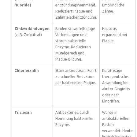
fluoride)
entzündungshemmend.
Empfindliche
Reduziert Plaque und
Zähne.
Zahnfleischentzündung.
Zinkverbindungen
Binden schwefelhaltige
Halitosis,
(z. B. Zinkcitrat)
Verbindungen und
ergänzend bei
stören bakterielle
Plaque.
Enzyme. Reduzieren
Mundgeruch und
Plaque-Bildung.
Chlorhexidin
Stark antiseptisch. Führt
Kurzfristige
zu schneller Reduktion
therapeutische
der bakteriellen Plaque.
Anwendung bei
akuter Gingivitis
oder nach
Eingriffen.
Triclosan
Antibakteriell durch
Wurde in
Hemmung bakterieller
antibakteriellen
Enzyme.
Pasten
verwendet. Heute
kritisch bewertet.