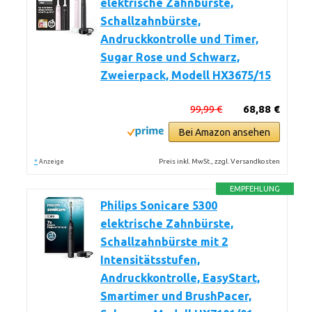
elektrische Zahnbürste,
Schallzahnbürste,
Andruckkontrolle und Timer,
Sugar Rose und Schwarz,
Zweierpack, Modell HX3675/15
99,99 €
68,88 €
Bei Amazon ansehen
*
Preis inkl. MwSt., zzgl. Versandkosten
Anzeige
EMPFEHLUNG
Philips Sonicare 5300
elektrische Zahnbürste,
Schallzahnbürste mit 2
Intensitätsstufen,
Andruckkontrolle, EasyStart,
Smartimer und BrushPacer,