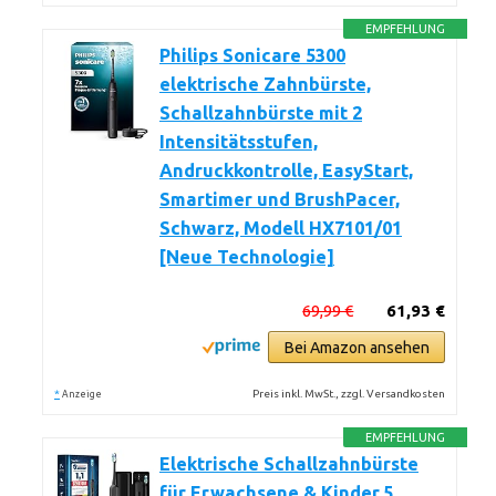
EMPFEHLUNG
Philips Sonicare 5300
elektrische Zahnbürste,
Schallzahnbürste mit 2
Intensitätsstufen,
Andruckkontrolle, EasyStart,
Smartimer und BrushPacer,
Schwarz, Modell HX7101/01
[Neue Technologie]
69,99 €
61,93 €
Bei Amazon ansehen
*
Preis inkl. MwSt., zzgl. Versandkosten
Anzeige
EMPFEHLUNG
Elektrische Schallzahnbürste
für Erwachsene & Kinder,5