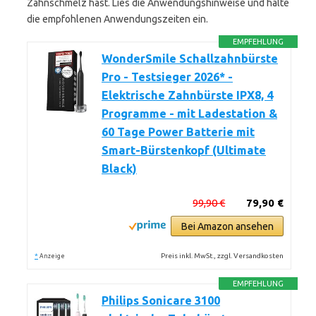
Zahnschmelz hast. Lies die Anwendungshinweise und halte
die empfohlenen Anwendungszeiten ein.
EMPFEHLUNG
WonderSmile Schallzahnbürste
Pro - Testsieger 2026* -
Elektrische Zahnbürste IPX8, 4
Programme - mit Ladestation &
60 Tage Power Batterie mit
Smart-Bürstenkopf (Ultimate
Black)
99,90 €
79,90 €
Bei Amazon ansehen
*
Preis inkl. MwSt., zzgl. Versandkosten
Anzeige
EMPFEHLUNG
Philips Sonicare 3100