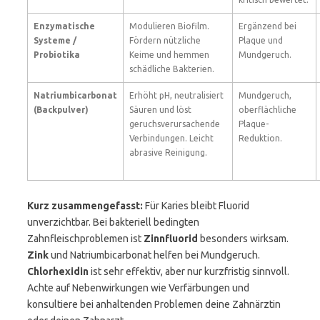
Enzymatische
Modulieren Biofilm.
Ergänzend bei
Systeme /
Fördern nützliche
Plaque und
Probiotika
Keime und hemmen
Mundgeruch.
schädliche Bakterien.
Natriumbicarbonat
Erhöht pH, neutralisiert
Mundgeruch,
(Backpulver)
Säuren und löst
oberflächliche
geruchsverursachende
Plaque-
Verbindungen. Leicht
Reduktion.
abrasive Reinigung.
Kurz zusammengefasst:
Für Karies bleibt Fluorid
unverzichtbar. Bei bakteriell bedingten
Zahnfleischproblemen ist
Zinnfluorid
besonders wirksam.
Zink
und Natriumbicarbonat helfen bei Mundgeruch.
Chlorhexidin
ist sehr effektiv, aber nur kurzfristig sinnvoll.
Achte auf Nebenwirkungen wie Verfärbungen und
konsultiere bei anhaltenden Problemen deine Zahnärztin