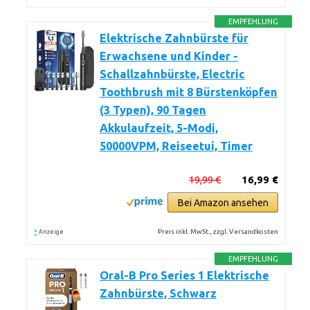
EMPFEHLUNG
Elektrische Zahnbürste für
Erwachsene und Kinder -
Schallzahnbürste, Electric
Toothbrush mit 8 Bürstenköpfen
(3 Typen), 90 Tagen
Akkulaufzeit, 5-Modi,
50000VPM, Reiseetui, Timer
19,99 €
16,99 €
Bei Amazon ansehen
*
Preis inkl. MwSt., zzgl. Versandkosten
Anzeige
EMPFEHLUNG
Oral-B Pro Series 1 Elektrische
Zahnbürste, Schwarz