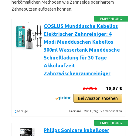
herkömmlichen Methoden wie Zahnseide oder hartem
Zähneputzen auftreten können.
EMPFEHLUNG
COSLUS Munddusche Kabellos
Elektrischer Zahnreiniger: 4
Modi Mundduschen Kabellos
300ml Wassertank Munddusche
Schnellladung für 30 Tage
Akkulaufzeit
Zahnzwischenraumreiniger
27,99 €
19,97 €
Bei Amazon ansehen
*
Preis inkl. MwSt., zzgl. Versandkosten
Anzeige
EMPFEHLUNG
Philips Sonicare kabelloser