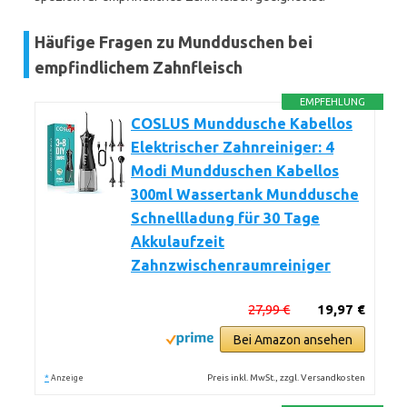
Häufige Fragen zu Mundduschen bei
empfindlichem Zahnfleisch
EMPFEHLUNG
COSLUS Munddusche Kabellos
Elektrischer Zahnreiniger: 4
Modi Mundduschen Kabellos
300ml Wassertank Munddusche
Schnellladung für 30 Tage
Akkulaufzeit
Zahnzwischenraumreiniger
27,99 €
19,97 €
Bei Amazon ansehen
*
Preis inkl. MwSt., zzgl. Versandkosten
Anzeige