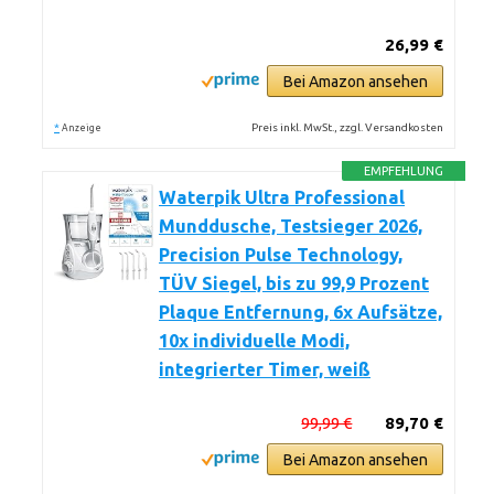
26,99 €
Bei Amazon ansehen
*
Preis inkl. MwSt., zzgl. Versandkosten
Anzeige
EMPFEHLUNG
Waterpik Ultra Professional
Munddusche, Testsieger 2026,
Precision Pulse Technology,
TÜV Siegel, bis zu 99,9 Prozent
Plaque Entfernung, 6x Aufsätze,
10x individuelle Modi,
integrierter Timer, weiß
99,99 €
89,70 €
Bei Amazon ansehen