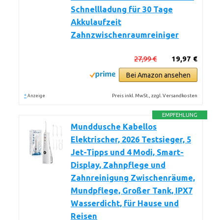
Schnellladung für 30 Tage
Akkulaufzeit
Zahnzwischenraumreiniger
27,99 €
19,97 €
Bei Amazon ansehen
*
Preis inkl. MwSt., zzgl. Versandkosten
Anzeige
EMPFEHLUNG
Munddusche Kabellos
Elektrischer, 2026 Testsieger, 5
Jet-Tipps und 4 Modi, Smart-
Display, Zahnpflege und
Zahnreinigung Zwischenräume,
Mundpflege, Großer Tank, IPX7
Wasserdicht, für Hause und
Reisen