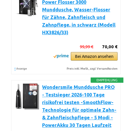
Power Flosser 3000
Munddusche, Wasser-Flosser
für Zähne, Zahnfleisch und
Zahnpflege, in schwarz (Modell
HX3826/33)
99,99 €
70,00 €
Bei Amazon ansehen
*
Preis inkl. MwSt., zzgl. Versandkosten
Anzeige
EMPFEHLUNG
Wondersmile Munddusche PRO
- Testsieger 2026-100 Tage
risikofrei testen -SmoothFlow-
Technologie für optimale Zahn-
& Zahnfleischpflege - 5 Modi -
PowerAkku 30 Tagen Laufzeit