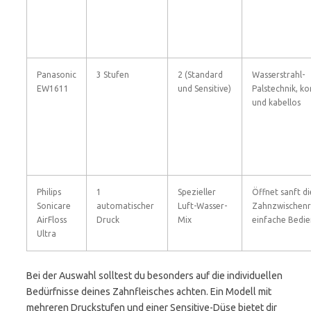
Panasonic
3 Stufen
2 (Standard
Wasserstrahl-
EW1611
und Sensitive)
Palstechnik, k
und kabellos
Philips
1
Spezieller
Öffnet sanft di
Sonicare
automatischer
Luft-Wasser-
Zahnzwischen
AirFloss
Druck
Mix
einfache Bedi
Ultra
Bei der Auswahl solltest du besonders auf die individuellen
Bedürfnisse deines Zahnfleisches achten. Ein Modell mit
mehreren Druckstufen und einer Sensitive-Düse bietet dir