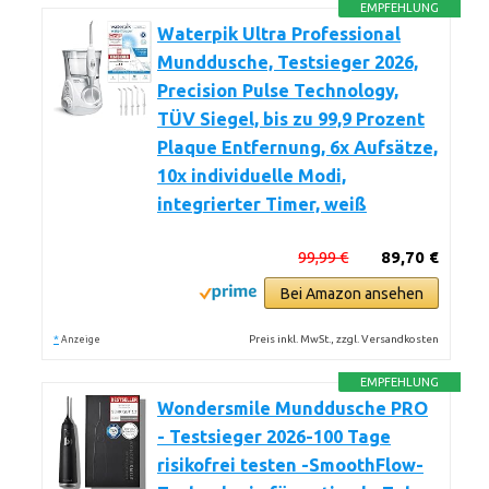
EMPFEHLUNG
Waterpik Ultra Professional
Munddusche, Testsieger 2026,
Precision Pulse Technology,
TÜV Siegel, bis zu 99,9 Prozent
Plaque Entfernung, 6x Aufsätze,
10x individuelle Modi,
integrierter Timer, weiß
99,99 €
89,70 €
Bei Amazon ansehen
*
Preis inkl. MwSt., zzgl. Versandkosten
Anzeige
EMPFEHLUNG
Wondersmile Munddusche PRO
- Testsieger 2026-100 Tage
risikofrei testen -SmoothFlow-