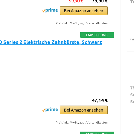
99,90 €
79,90 €
T
Bei Amazon ansehen
Preis inkl. MwSt., zzgl. Versandkosten
EMPFEHLUNG
*
A
O Series 2 Elektrische Zahnbürste, Schwarz
7
S
47,14 €
S
Bei Amazon ansehen
Preis inkl. MwSt., zzgl. Versandkosten