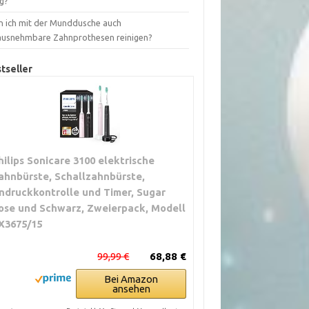
ig?
n ich mit der Munddusche auch
ausnehmbare Zahnprothesen reinigen?
tseller
hilips Sonicare 3100 elektrische
ahnbürste, Schallzahnbürste,
ndruckkontrolle und Timer, Sugar
ose und Schwarz, Zweierpack, Modell
X3675/15
99,99 €
68,88 €
Bei Amazon
ansehen