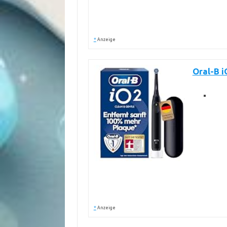
*
Anzeige
Oral-B i
*
Anzeige