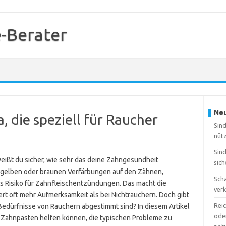
-Berater
Neu
, die speziell für Raucher
Sin
nütz
Sin
weißt du sicher, wie sehr das deine Zahngesundheit
sich
u gelben oder braunen Verfärbungen auf den Zähnen,
Sch
Risiko für Zahnfleischentzündungen. Das macht die
ver
rt oft mehr Aufmerksamkeit als bei Nichtrauchern. Doch gibt
Reic
Bedürfnisse von Rauchern abgestimmt sind? In diesem Artikel
oder
en Zahnpasten helfen können, die typischen Probleme zu