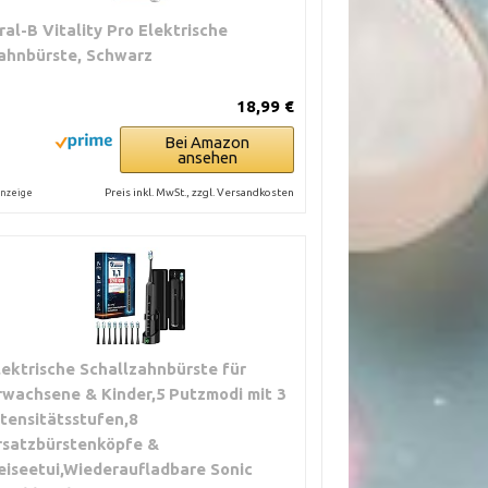
ral-B Vitality Pro Elektrische
ahnbürste, Schwarz
18,99 €
Bei Amazon
ansehen
Preis inkl. MwSt., zzgl. Versandkosten
nzeige
lektrische Schallzahnbürste für
rwachsene & Kinder,5 Putzmodi mit 3
ntensitätsstufen,8
rsatzbürstenköpfe &
eiseetui,Wiederaufladbare Sonic