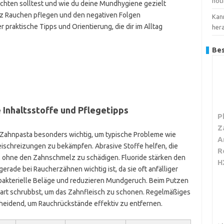
nöt
 achten solltest und wie du deine Mundhygiene gezielt
tz Rauchen pflegen und den negativen Folgen
Kan
raktische Tipps und Orientierung, die dir im Alltag
her
Bes
 Inhaltsstoffe und Pflegetipps
P
Z
n Zahnpasta besonders wichtig, um typische Probleme wie
A
ischreizungen zu bekämpfen. Abrasive Stoffe helfen, die
R
, ohne den Zahnschmelz zu schädigen. Fluoride stärken den
H
rade bei Raucherzähnen wichtig ist, da sie oft anfälliger
 bakterielle Beläge und reduzieren Mundgeruch. Beim Putzen
 hart schrubbst, um das Zahnfleisch zu schonen. Regelmäßiges
heidend, um Rauchrückstände effektiv zu entfernen.