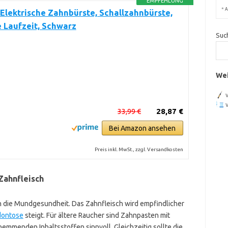
EMPFEHLUNG
*
A
lektrische Zahnbürste, Schallzahnbürste,
 Laufzeit, Schwarz
Suc
Wei
33,99 €
28,87 €
Bei Amazon ansehen
Preis inkl. MwSt., zzgl. Versandkosten
Zahnfleisch
ch die Mundgesundheit. Das Zahnfleisch wird empfindlicher
dontose
steigt. Für ältere Raucher sind Zahnpasten mit
menden Inhaltsstoffen sinnvoll. Gleichzeitig sollte die