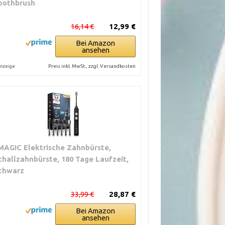
oothbrush
16,14 €
12,99 €
Bei Amazon
ansehen
Preis inkl. MwSt., zzgl. Versandkosten
nzeige
MAGIC Elektrische Zahnbürste,
challzahnbürste, 180 Tage Laufzeit,
chwarz
33,99 €
28,87 €
Bei Amazon
ansehen