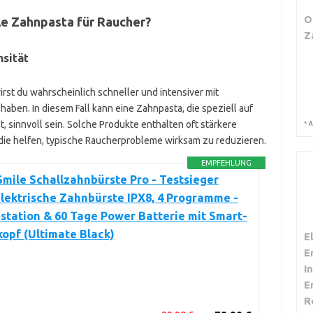
O
lle Zahnpasta für Raucher?
Z
nsität
irst du wahrscheinlich schneller und intensiver mit
en. In diesem Fall kann eine Zahnpasta, die speziell auf
, sinnvoll sein. Solche Produkte enthalten oft stärkere
*
A
, die helfen, typische Raucherprobleme wirksam zu reduzieren.
EMPFEHLUNG
ile Schallzahnbürste Pro - Testsieger
Elektrische Zahnbürste IPX8, 4 Programme -
station & 60 Tage Power Batterie mit Smart-
opf (Ultimate Black)
E
E
I
E
R