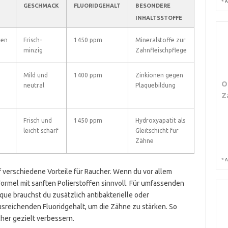
*
A
GESCHMACK
FLUORIDGEHALT
BESONDERE
INHALTSSTOFFE
gen
Frisch-
1450 ppm
Mineralstoffe zur
minzig
Zahnfleischpflege
Mild und
1400 ppm
Zinkionen gegen
O
neutral
Plaquebildung
Z
Frisch und
1450 ppm
Hydroxyapatit als
leicht scharf
Gleitschicht für
Zähne
*
A
 verschiedene Vorteile für Raucher. Wenn du vor allem
ormel mit sanften Polierstoffen sinnvoll. Für umfassenden
e brauchst du zusätzlich antibakterielle oder
sreichenden Fluoridgehalt, um die Zähne zu stärken. So
her gezielt verbessern.