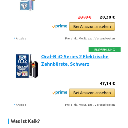
20,99 €
20,30 €
Bei Amazon ansehen
*
Preis inkl. MwSt., zzgl. Versandkosten
Anzeige
EMPFEHLUNG
Oral-B iO Series 2 Elektrische
Zahnbürste, Schwarz
47,14 €
Bei Amazon ansehen
*
Preis inkl. MwSt., zzgl. Versandkosten
Anzeige
Was ist Kalk?