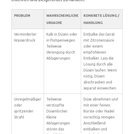
PROBLEM
WAHRSCHEINLICHE
KONKRETE LÖSUNG /
URSACHE
HANDLUNG
Verminderter
Kalk in Düsen oder
Entkalke das Gerät
Wasserdruck
in Pumpenwegen.
mit Zitronensäure
Teilweise
oder einem
Verengung durch
empfohlenen
Ablagerungen.
Entkalker. Lass die
Lösung durch alle
Düsen laufen. Wenn
nötig, Düsen
abschrauben und
separat einweichen.
Unregelmäßiger
Teilweise
Düse abnehmen und
oder
verstopfte
mit einer feinen
spritzender
Düsenlöcher.
Bürste oder Nadel
Strahl
Kleine
vorsichtig reinigen.
Ablagerungen
Anschließend
stören das
entkalken und