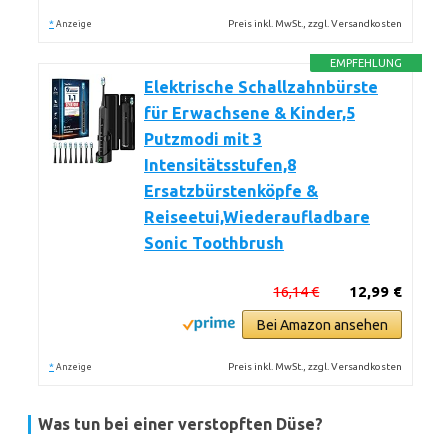
*
Preis inkl. MwSt., zzgl. Versandkosten
Anzeige
EMPFEHLUNG
Elektrische Schallzahnbürste
für Erwachsene & Kinder,5
Putzmodi mit 3
Intensitätsstufen,8
Ersatzbürstenköpfe &
Reiseetui,Wiederaufladbare
Sonic Toothbrush
16,14 €
12,99 €
Bei Amazon ansehen
*
Preis inkl. MwSt., zzgl. Versandkosten
Anzeige
Was tun bei einer verstopften Düse?