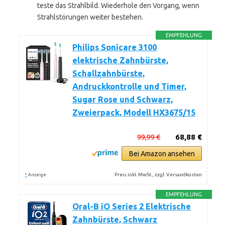
teste das Strahlbild. Wiederhole den Vorgang, wenn
Strahlstörungen weiter bestehen.
EMPFEHLUNG
Philips Sonicare 3100
elektrische Zahnbürste,
Schallzahnbürste,
Andruckkontrolle und Timer,
Sugar Rose und Schwarz,
Zweierpack, Modell HX3675/15
99,99 €
68,88 €
Bei Amazon ansehen
*
Preis inkl. MwSt., zzgl. Versandkosten
Anzeige
EMPFEHLUNG
Oral-B iO Series 2 Elektrische
Zahnbürste, Schwarz