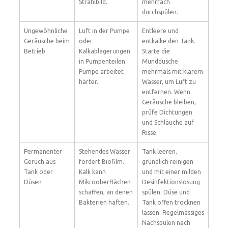
Strahlbild.
mehrfach
durchspülen.
Ungewöhnliche
Luft in der Pumpe
Entleere und
Geräusche beim
oder
entkalke den Tank.
Betrieb
Kalkablagerungen
Starte die
in Pumpenteilen.
Munddusche
Pumpe arbeitet
mehrmals mit klarem
härter.
Wasser, um Luft zu
entfernen. Wenn
Geräusche bleiben,
prüfe Dichtungen
und Schläuche auf
Risse.
Permanenter
Stehendes Wasser
Tank leeren,
Geruch aus
fördert Biofilm.
gründlich reinigen
Tank oder
Kalk kann
und mit einer milden
Düsen
Mikrooberflächen
Desinfektionslösung
schaffen, an denen
spülen. Düse und
Bakterien haften.
Tank offen trocknen
lassen. Regelmässiges
Nachspülen nach