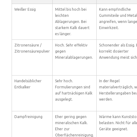
Weißer Essig
Mittel bis hoch bei
Kann empfindliche
leichten
Gummiteile und Metal
Ablagerungen. Bei
angreifen, wenn lang
starkem Kalk dauert
Einwirkzeit.
es länger.
Zitronensäure /
Hoch. Sehr effektiv
Schonender als Essig. 
Zitronensäurepulver
gegen
korrekt dosierter
Mineralablagerungen.
Anwendung meist sich
Handelsüblicher
Sehr hoch.
In der Regel
Entkalker
Formulierungen sind
materialverträglich, 
auf hartnäckigen Kalk
Herstellerangaben be
ausgelegt.
werden.
Dampfreinigung
Eher gering gegen
Wärme kann Kunststof
mineralischen Kalk.
belasten. Nicht für all
Eher zur
Geräte geeignet.
Oberflächenreinigung.