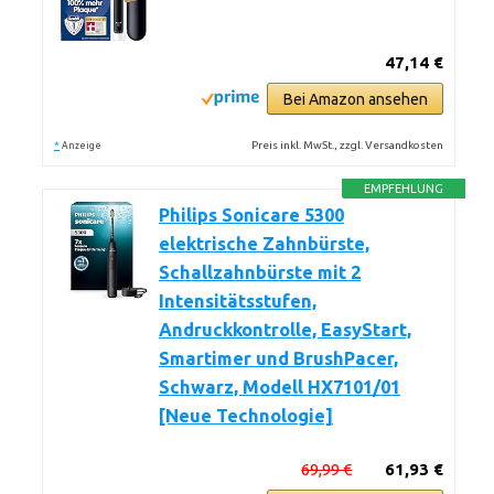
47,14 €
Bei Amazon ansehen
*
Preis inkl. MwSt., zzgl. Versandkosten
Anzeige
EMPFEHLUNG
Philips Sonicare 5300
elektrische Zahnbürste,
Schallzahnbürste mit 2
Intensitätsstufen,
Andruckkontrolle, EasyStart,
Smartimer und BrushPacer,
Schwarz, Modell HX7101/01
[Neue Technologie]
69,99 €
61,93 €