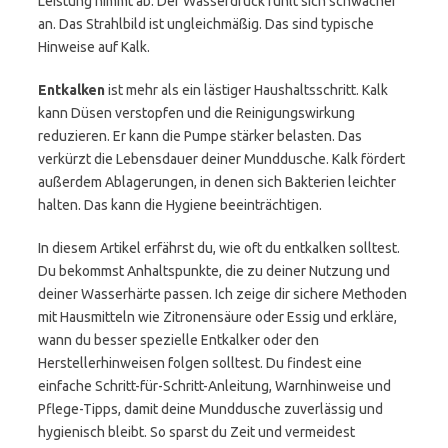
Leistung nimmt ab. Der Wasserdruck fühlt sich schwächer
an. Das Strahlbild ist ungleichmäßig. Das sind typische
Hinweise auf Kalk.
Entkalken
ist mehr als ein lästiger Haushaltsschritt. Kalk
kann Düsen verstopfen und die Reinigungswirkung
reduzieren. Er kann die Pumpe stärker belasten. Das
verkürzt die Lebensdauer deiner Munddusche. Kalk fördert
außerdem Ablagerungen, in denen sich Bakterien leichter
halten. Das kann die Hygiene beeinträchtigen.
In diesem Artikel erfährst du, wie oft du entkalken solltest.
Du bekommst Anhaltspunkte, die zu deiner Nutzung und
deiner Wasserhärte passen. Ich zeige dir sichere Methoden
mit Hausmitteln wie Zitronensäure oder Essig und erkläre,
wann du besser spezielle Entkalker oder den
Herstellerhinweisen folgen solltest. Du findest eine
einfache Schritt-für-Schritt-Anleitung, Warnhinweise und
Pflege-Tipps, damit deine Munddusche zuverlässig und
hygienisch bleibt. So sparst du Zeit und vermeidest