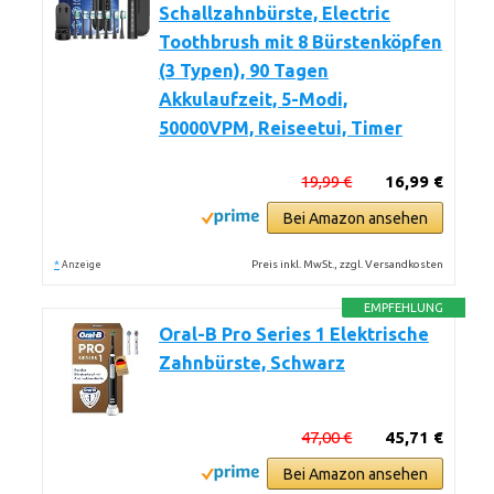
Schallzahnbürste, Electric
Toothbrush mit 8 Bürstenköpfen
(3 Typen), 90 Tagen
Akkulaufzeit, 5-Modi,
50000VPM, Reiseetui, Timer
19,99 €
16,99 €
Bei Amazon ansehen
*
Preis inkl. MwSt., zzgl. Versandkosten
Anzeige
EMPFEHLUNG
Oral-B Pro Series 1 Elektrische
Zahnbürste, Schwarz
47,00 €
45,71 €
Bei Amazon ansehen