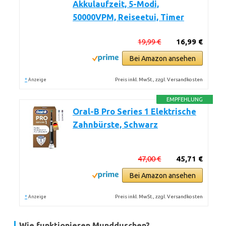
Akkulaufzeit, 5-Modi,
50000VPM, Reiseetui, Timer
19,99 €
16,99 €
Bei Amazon ansehen
*
Preis inkl. MwSt., zzgl. Versandkosten
Anzeige
EMPFEHLUNG
Oral-B Pro Series 1 Elektrische
Zahnbürste, Schwarz
47,00 €
45,71 €
Bei Amazon ansehen
*
Preis inkl. MwSt., zzgl. Versandkosten
Anzeige
Wie funktionieren Mundduschen?