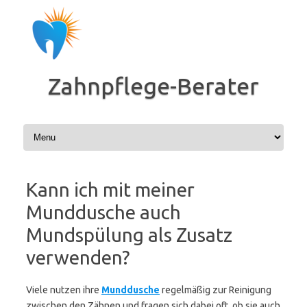
Zum
Inhalt
springen
Zahnpflege-Berater
Kann ich mit meiner
Munddusche auch
Mundspülung als Zusatz
verwenden?
Viele nutzen ihre
Munddusche
regelmäßig zur Reinigung
zwischen den Zähnen und fragen sich dabei oft, ob sie auch