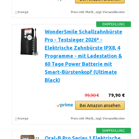
*
Preis inkl. MwSt., zzgl. Versandkosten
Anzeige
EMPFEHLUNG
WonderSmile Schallzahnbürste
Pro - Testsieger 2026* -
Elektrische Zahnbürste IPX8, 4
Programme - mit Ladestation &
60 Tage Power Batterie mit
Smart-Bürstenkopf (Ultimate
Black)
99,90 €
79,90 €
Bei Amazon ansehen
*
Preis inkl. MwSt., zzgl. Versandkosten
Anzeige
EMPFEHLUNG
Oral-B Pro Series 1 Elektrische