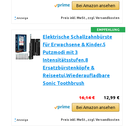
Bei Amazon ansehen
*
Preis inkl. MwSt., zzgl. Versandkosten
Anzeige
EMPFEHLUNG
Elektrische Schallzahnbürste
für Erwachsene & Kinder,5
Putzmodi mit 3
Intensitätsstufen,8
Ersatzbürstenköpfe &
Reiseetui,Wiederaufladbare
Sonic Toothbrush
16,14 €
12,99 €
Bei Amazon ansehen
*
Preis inkl. MwSt., zzgl. Versandkosten
Anzeige