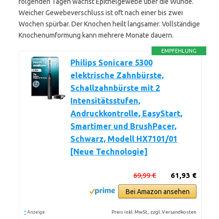
folgenden Tagen wächst Epithelgewebe über die Wunde.
Weicher Gewebeverschluss ist oft nach einer bis zwei
Wochen spürbar. Der Knochen heilt langsamer. Vollständige
Knochenumformung kann mehrere Monate dauern.
EMPFEHLUNG
Philips Sonicare 5300
elektrische Zahnbürste,
Schallzahnbürste mit 2
Intensitätsstufen,
Andruckkontrolle, EasyStart,
Smartimer und BrushPacer,
Schwarz, Modell HX7101/01
[Neue Technologie]
69,99 €
61,93 €
Bei Amazon ansehen
*
Preis inkl. MwSt., zzgl. Versandkosten
Anzeige