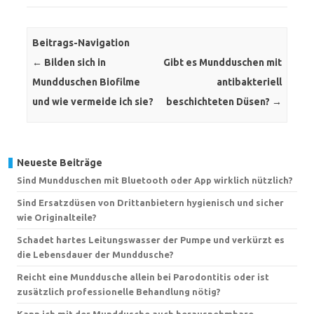
Beitrags-Navigation
←
Bilden sich in
Gibt es Mundduschen mit
Mundduschen Biofilme
antibakteriell
und wie vermeide ich sie?
beschichteten Düsen?
→
Neueste Beiträge
Sind Mundduschen mit Bluetooth oder App wirklich nützlich?
Sind Ersatzdüsen von Drittanbietern hygienisch und sicher
wie Originalteile?
Schadet hartes Leitungswasser der Pumpe und verkürzt es
die Lebensdauer der Munddusche?
Reicht eine Munddusche allein bei Parodontitis oder ist
zusätzlich professionelle Behandlung nötig?
Kann ich mit der Munddusche auch herausnehmbare