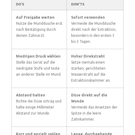
DO’S
DON’TS
Auf Freigabe warten
Sofort verwenden
Nutze die Munddusche erst
Vermeide die Munddusche
nach Bestätigung durch
direkt nach der Extraktion,
deinen Zahnarzt.
besonders in den ersten 3
bis 5 Tagen.
Niedrigen Druck wählen
Hoher Direkstrahl
Stelle das Gerät auf die
Setze niemals einen
niedrigste Stufe und teste
starken, gerichteten
an anderer Stelle im Mund.
Wasserstrahl auf die
Extraktionskammer an.
Abstand halten
Düse direkt auf die
Richte die Düse schräg und
Wunde
halte einige Millimeter
Vermeide das Ansetzen der
Abstand zur Wunde.
Spitze in die leere
Zahnkammer.
Kurz und gezielt spülen
Lange, durchgehende