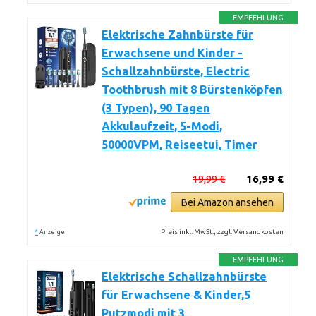
EMPFEHLUNG
Elektrische Zahnbürste für
Erwachsene und Kinder -
Schallzahnbürste, Electric
Toothbrush mit 8 Bürstenköpfen
(3 Typen), 90 Tagen
Akkulaufzeit, 5-Modi,
50000VPM, Reiseetui, Timer
19,99 €
16,99 €
Bei Amazon ansehen
*
Preis inkl. MwSt., zzgl. Versandkosten
Anzeige
EMPFEHLUNG
Elektrische Schallzahnbürste
für Erwachsene & Kinder,5
Putzmodi mit 3