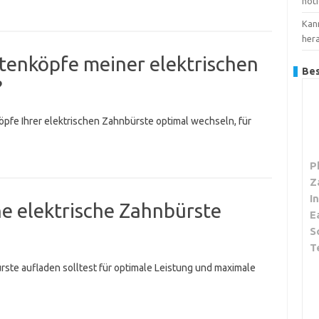
nöt
Kan
her
rstenköpfe meiner elektrischen
Bes
?
öpfe Ihrer elektrischen Zahnbürste optimal wechseln, für
P
Z
I
ne elektrische Zahnbürste
E
S
T
ürste aufladen solltest für optimale Leistung und maximale