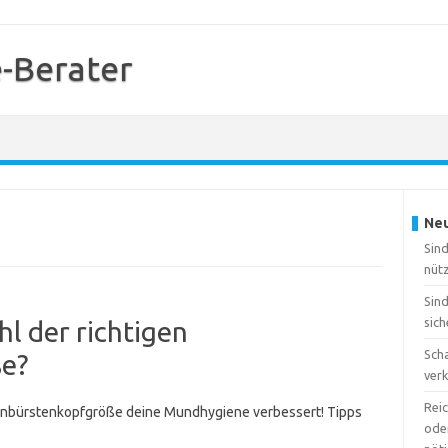
-Berater
Neu
Sin
nütz
Sin
sich
hl der richtigen
Sch
e?
ver
Reic
Zahnbürstenkopfgröße deine Mundhygiene verbessert! Tipps
oder