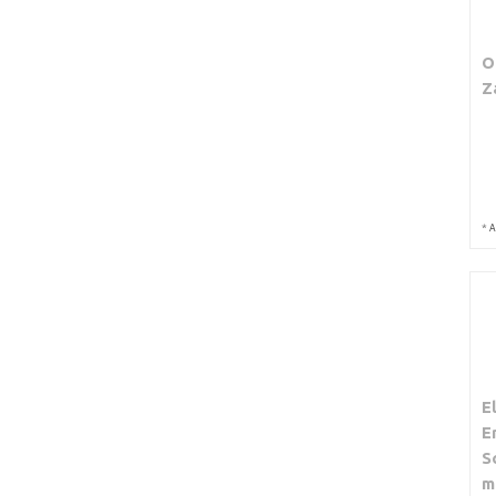
O
Z
*
A
E
E
S
m