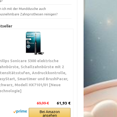
ig?
n ich mit der Munddusche auch
ausnehmbare Zahnprothesen reinigen?
tseller
hilips Sonicare 5300 elektrische
ahnbürste, Schallzahnbürste mit 2
ntensitätsstufen, Andruckkontrolle,
asyStart, Smartimer und BrushPacer,
chwarz, Modell HX7101/01 [Neue
echnologie]
69,99 €
61,93 €
Bei Amazon
ansehen