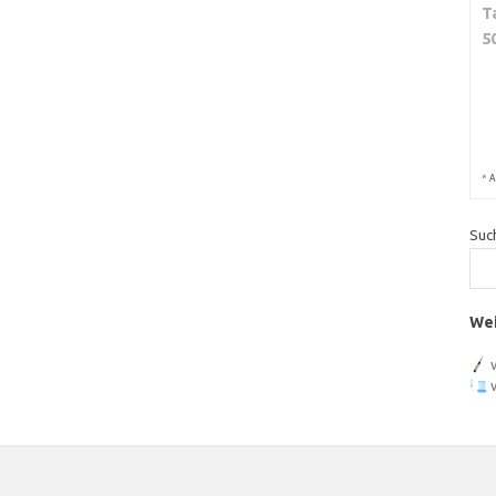
T
5
*
A
Suc
Wei