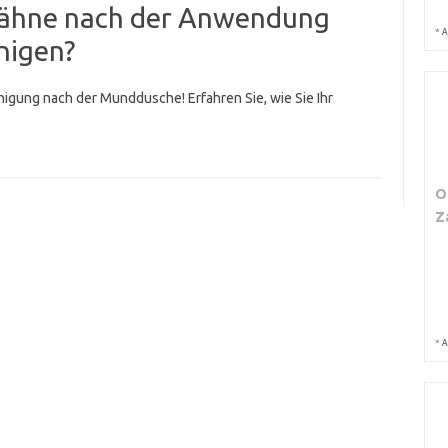
 Zähne nach der Anwendung
*
A
nigen?
nigung nach der Munddusche! Erfahren Sie, wie Sie Ihr
O
Z
*
A