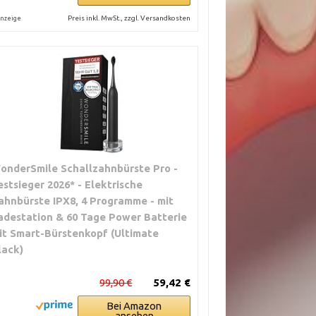
Preis inkl. MwSt., zzgl. Versandkosten
nzeige
onderSmile Schallzahnbürste Pro -
estsieger 2026* - Elektrische
ahnbürste IPX8, 4 Programme - mit
adestation & 60 Tage Power Batterie
it Smart-Bürstenkopf (Ultimate
lack)
99,90 €
59,42 €
Bei Amazon
ansehen